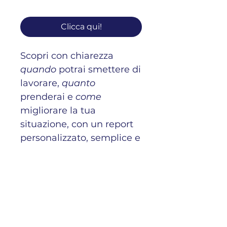
Clicca qui!
Scopri con chiarezza
quando
potrai smettere di
lavorare,
quanto
prenderai e
come
migliorare la tua
situazione, con un report
personalizzato, semplice e
senza burocrazia.
Garanzia “Soddisfatti o
Soddisfatti”: lo rifacciamo
finché non ti è tutto
chiaro.