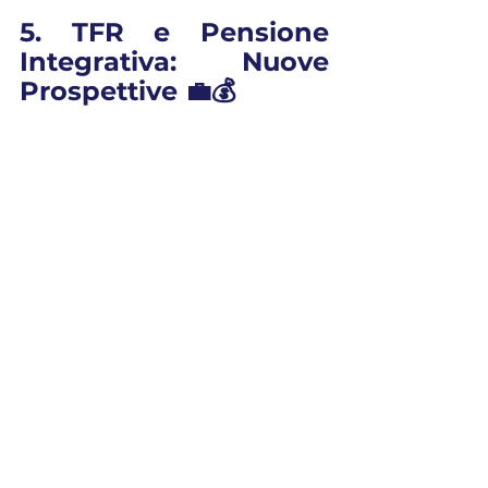
5. TFR e Pensione 
Integrativa: Nuove 
Prospettive 💼💰
Un altro tema caldo riguarda il 
TFR
 e la possibilità di destinarne 
una parte alle forme di pensione 
integrativa. Il governo sta 
valutando l'idea di rendere 
obbligatorio il conferimento di una 
quota (fino al 25%) del TFR ai fondi 
pensione. Questo potrebbe aprire 
nuove strade per la flessibilità in 
uscita, ma anche influenzare la tua 
futura pensione.
Cosa significa questo per te? Se 
non hai ancora pensato a una 
pensione integrativa, potrebbe 