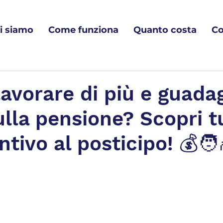
i siamo
Come funziona
Quanto costa
Co
lavorare di più e guada
lla pensione? Scopri t
ntivo al posticipo! 💰🧑‍