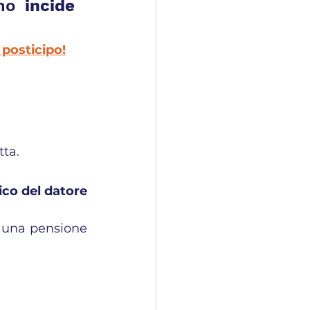
mo 
incide 
 posticipo!
tta.
ico del datore 
 una pensione 