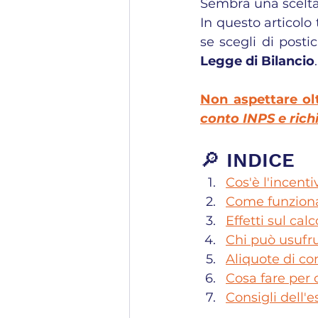
Sembra una scelta
In questo articolo
se scegli di posti
Legge di Bilancio
.
Non aspettare oltr
conto INPS e richi
🔎 INDICE
Cos'è l'incenti
Come funziona
Effetti sul cal
Chi può usufr
Aliquote di co
Cosa fare per 
Consigli dell'e