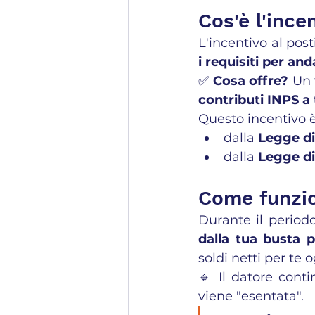
Cos'è l'ince
L'incentivo al pos
i requisiti per an
✅ 
Cosa offre?
 Un
contributi INPS a
Questo incentivo è
dalla 
Legge di
dalla 
Legge di
Come funzio
Durante il periodo 
dalla tua busta 
soldi netti per te 
🔹 Il datore conti
viene "esentata".