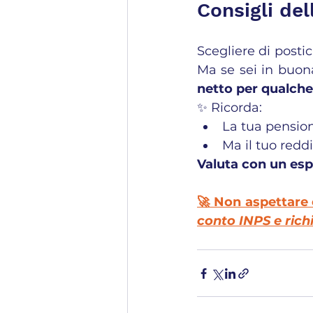
Consigli del
Scegliere di posti
Ma se sei in buona
netto per qualche
✨ Ricorda:
La tua pensio
Ma il tuo redd
Valuta con un esp
🚀 Non aspettare o
conto INPS e richi