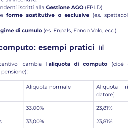
denti iscritti alla 
Gestione AGO
 (FPLD)
le 
forme sostitutive o esclusive
 (es. spettacol
egime di cumulo
 (es. Enpals, Fondo Volo, ecc.)
 computo: esempi pratici 📊
ncentivo, cambia l'
aliquota di computo
 (cioè 
 pensione):
Aliquota normale
Aliquota ri
datore)
33,00%
23,81%
s
33,00%
23,81%