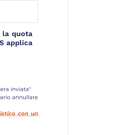
 la quota 
ridotta. Se l'esonero copre solo alcuni mesi, l'INPS applica 
tera inviata"
ario annullare 
istico con un 