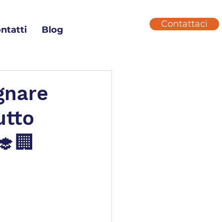
Contattaci
ntatti
Blog
gnare
utto
🎓🏢