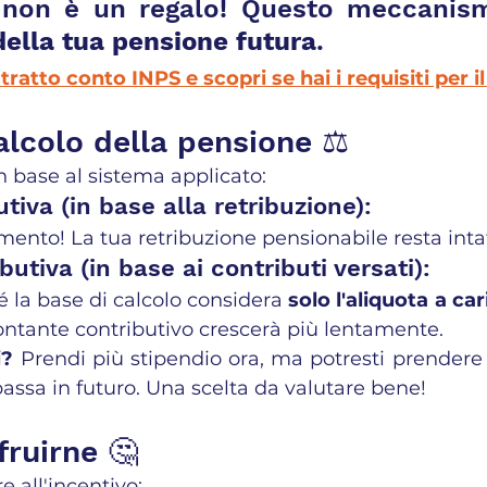
: non è un regalo! Questo meccanis
della tua pensione futura
.
tratto conto INPS e scopri se hai i requisiti per il
calcolo della pensione ⚖️
in base al sistema applicato:
tiva (in base alla retribuzione):
nto! La tua retribuzione pensionabile resta inta
butiva (in base ai contributi versati):
é la base di calcolo considera 
solo l'aliquota a car
montante contributivo crescerà più lentamente.
i?
 Prendi più stipendio ora, ma potresti prendere
ssa in futuro. Una scelta da valutare bene!
fruirne 🤔
 all'incentivo: