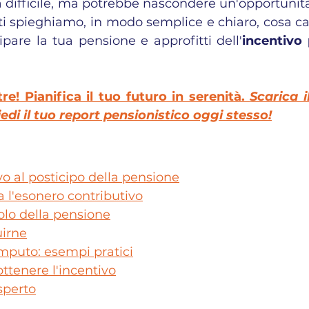
 difficile, ma potrebbe nascondere un'opportunità
 ti spieghiamo, in modo semplice e chiaro, cosa c
cipare la tua pensione e approfitti dell'
incentivo 
e! Pianifica il tuo futuro in serenità. 
Scarica i
edi il tuo report pensionistico oggi stesso!
vo al posticipo della pensione
 l'esonero contributivo
colo della pensione
uirne
mputo: esempi pratici
ottenere l'incentivo
sperto