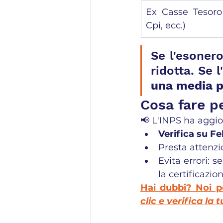
Ex Casse Tesoro 
Cpi, ecc.)
Se l'esonero
una media 
Cosa fare pe
📢 L'INPS ha aggio
Verifica su Fe
Presta attenzio
Evita errori: 
la certificazio
Hai dubbi? Noi po
clic e verifica la