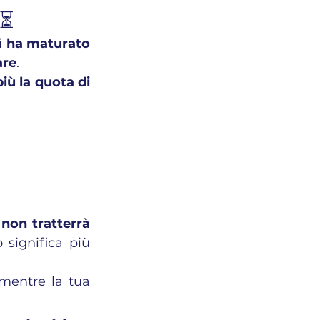
 ⏳
 
ha maturato 
are
.
ù la quota di 
 
non tratterrà 
 significa più 
 mentre la tua 