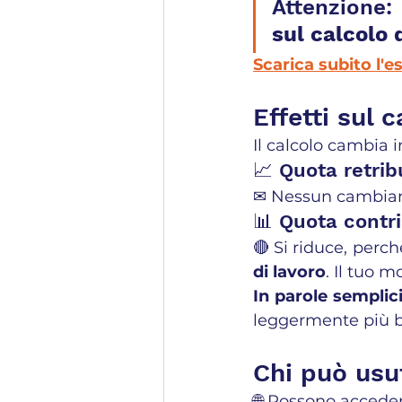
Attenzione
sul calcolo 
Scarica subito l'es
Effetti sul 
Il calcolo cambia 
📈 Quota retribu
✉ Nessun cambiame
📊 Quota contri
🔴 Si riduce, perch
di lavoro
. Il tuo 
In parole semplic
leggermente più ba
Chi può usu
🌐 Possono accedere