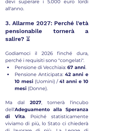
devi superare i 5.000 euro lordi 
all'anno.
3. Allarme 2027: Perché l'età 
pensionabile tornerà a 
salire? ⏳
Godiamoci il 2026 finché dura, 
perché i requisiti sono "congelati".
Pensione di Vecchiaia: 
67 anni
.
Pensione Anticipata: 
42 anni e 
10 mesi
 (Uomini) / 
41 anni e 10 
mesi
 (Donne).
Ma dal 
2027
, tornerà l'incubo 
dell'
Adeguamento alla Speranza 
di Vita
. Poiché statisticamente 
viviamo di più, lo Stato ci chiederà 
di lavorare di più. La Legge di 