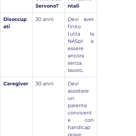
Servono?
ntali
Disoccup
30 anni
Devi aver 
ati
finito 
tutta la 
NASpI e 
essere 
ancora 
senza 
lavoro.
Caregiver
30 anni
Devi 
assistere 
un 
parente 
convivent
e con 
handicap 
grave 