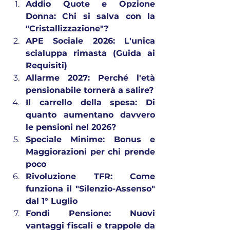
Addio Quote e Opzione 
Donna: Chi si salva con la 
"Cristallizzazione"?
APE Sociale 2026: L'unica 
scialuppa rimasta (Guida ai 
Requisiti)
Allarme 2027: Perché l'età 
pensionabile tornerà a salire?
Il carrello della spesa: Di 
quanto aumentano davvero 
le pensioni nel 2026?
Speciale Minime: Bonus e 
Maggiorazioni per chi prende 
poco
Rivoluzione TFR: Come 
funziona il "Silenzio-Assenso" 
dal 1° Luglio
Fondi Pensione: Nuovi 
vantaggi fiscali e trappole da 