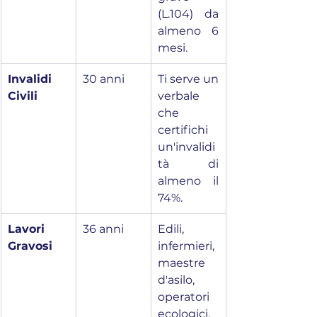
(L.104) da 
almeno 6 
mesi.
Invalidi 
30 anni
Ti serve un 
Civili
verbale 
che 
certifichi 
un'invalidi
tà di 
almeno il 
74%.
Lavori 
36 anni
Edili, 
Gravosi
infermieri, 
maestre 
d'asilo, 
operatori 
ecologici, 