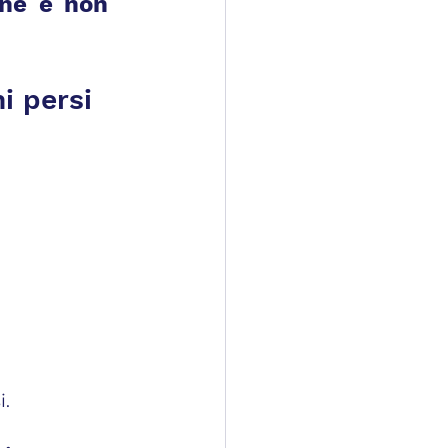
ne e non 
ni persi
i.