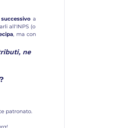
e successivo
 a 
rli all'INPS (o 
ecipa
, ma con 
ibuti, ne 
?
te patronato.
ura!