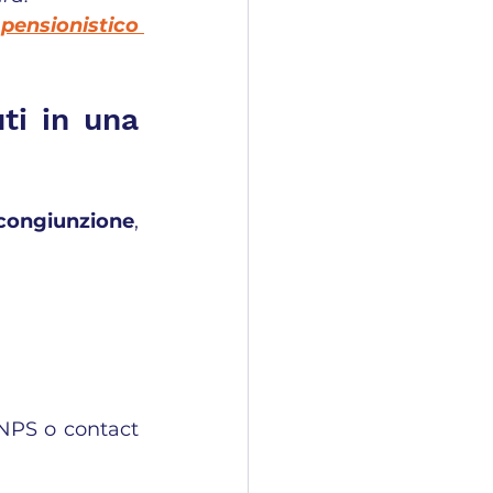
 pensionistico 
ti in una 
icongiunzione
, 
INPS o contact 