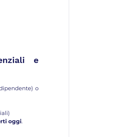
ziali e 
dipendente) o 
ali)
rti oggi
.