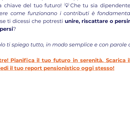
 chiave del tuo futuro! 💡Che tu sia dipendent
ere come funzionano i contributi è fondamenta
se ti dicessi che potresti 
unire, riscattare o persi
 persi
?
olo ti spiego tutto, in modo semplice e con parole 
e! Pianifica il tuo futuro in serenità. Scarica il
edi il tuo report pensionistico oggi stesso!