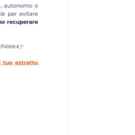
e, autonomo o 
le
 per evitare 
no recuperare 
chiare.
👉 
 tuo estratto 