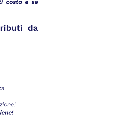
i costa e se 
ibuti da 
ca
zione!
iene!