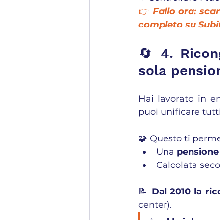
👉 
Fallo ora: scar
completo su Subi
🔄 4. Ricong
sola pensio
Hai lavorato in e
puoi unificare tutti
🧩 Questo ti perme
Una 
pensione
Calcolata seco
📝 
Dal 2010 la ri
center).