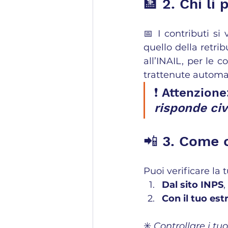
🏦 2. Chi li
📅 I contributi si
quello della retrib
all’INAIL, per le c
trattenute automa
❗ Attenzione:
risponde ci
📲 3. Come c
Puoi verificare la
Dal sito INPS
Con il tuo est
✳️ 
Controllare i tu