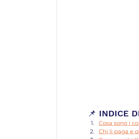
📌 INDICE 
Cosa sono i con
Chi li paga e