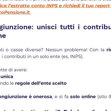
ica l’estratto conto INPS e richiedi il tuo report
toPensione.it
.
iunzione: unisci tutti i contribu
ne
nti o casse diverse? Nessun problema! Con la 
r
 i contributi in un solo ente (es. INPS).
tte di avere:
 unica
ndo le 
regole dell’ente scelto
congiunzione è onerosa
, e si fa 
solo online
 (sito 