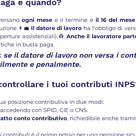
 paga e quando?
 versano 
ogni mese
 e il termine è 
il 16 del mes
uzione.👨‍💼 
Il datore di lavoro
 ha l'obbligo di versa
operture assistenziali).👷 
Anche il lavoratore part
tiche in busta paga.
 
se il datore di lavoro non versa i contr
vilmente e penalmente.
ontrollare i tuoi contributi INPS
 tua posizione contributiva in due modi:
, accedendo con SPID, CIE o CNS.
ratto conto contributivo
, richiedibile anche trami
oi contributi è il primo passo per una pensione sic