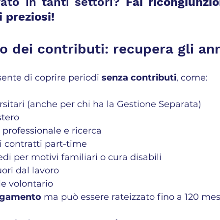
ato in tanti settori? 
Fai ricongiunzio
 preziosi!
to dei contributi: recupera gli an
nsente di coprire periodi 
senza contributi
, come:
rsitari (anche per chi ha la Gestione Separata)
stero
professionale e ricerca
ei contratti part-time
gedi per motivi familiari o cura disabili
ori dal lavoro
ile volontario
agamento
 ma può essere rateizzato fino a 120 mes