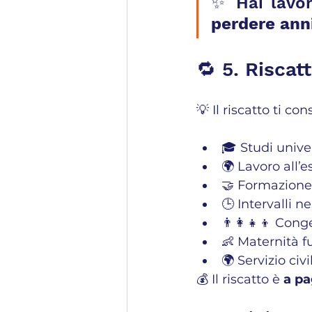
✨ Hai lavor
perdere anni
🔁 5. Riscat
💡 Il riscatto ti co
🎓 Studi unive
🌍 Lavoro all’e
🤝 Formazione 
🕒 Intervalli n
👨‍👩‍👧‍👦 Con
👶 Maternità fu
🌍 Servizio civ
💰 Il riscatto è 
a p