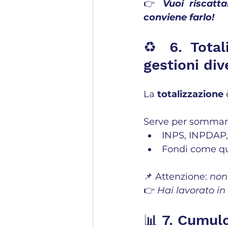
👉 
Vuoi riscatt
conviene farlo!
♻️ 6. Total
gestioni div
La 
totalizzazione
 
Serve per sommare
INPS, INPDAP, 
Fondi come quel
📌 Attenzione: 
non 
👉 
Hai lavorato in 
📊 7. Cumulo