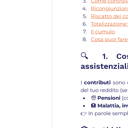
Come controlla
Ricongiunzione
Riscatto dei co
Totalizzazione
Il cumulo
Cosa puoi fare
🔍 1. Cosa
assistenzial
I 
contributi
 sono 
del tuo reddito (s
🧓 
Pensioni
 (c
🏥 
Malattia, in
👉 In parole sempli