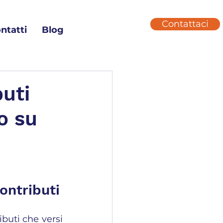
Contattaci
ntatti
Blog
uti
o su
ontributi
uti che versi 