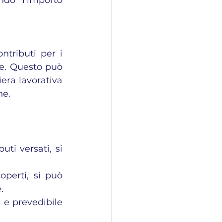
ntributi per i 
le. Questo può 
era lavorativa 
ne.
ti versati, si 
operti, si può 
.
e prevedibile 