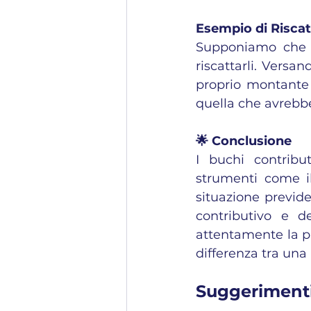
Esempio di Risca
Supponiamo che u
riscattarli. Versa
proprio montante 
quella che avrebbe
🌟 Conclusione
I buchi contribut
strumenti come il
situazione previd
contributivo e de
attentamente la pro
differenza tra una
Suggerimenti