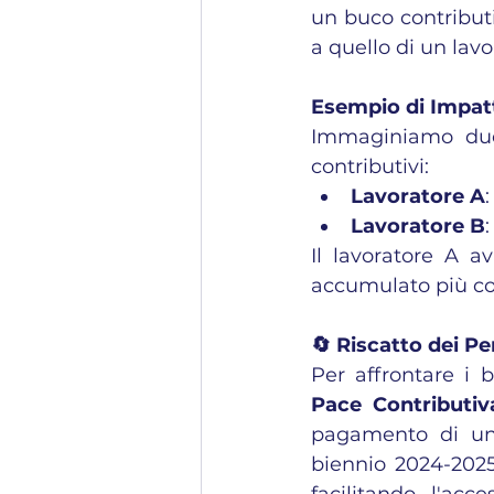
un buco contributiv
a quello di un lavo
Esempio di Impat
Immaginiamo due 
contributivi:
Lavoratore A
Lavoratore B
Il lavoratore A a
accumulato più con
🔄 Riscatto dei Pe
Pace Contributiv
pagamento di un o
biennio 2024-2025 
facilitando l'ac