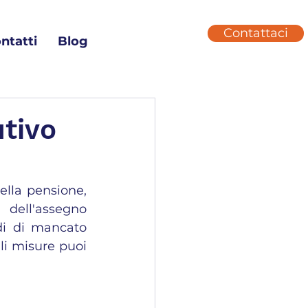
Contattaci
ntatti
Blog
utivo
ella pensione, 
dell'assegno 
di di mancato 
i misure puoi 