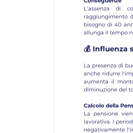
Conseguenze
L'assenza di co
raggiungimento de
bisogno di 40 ann
allunga il tempo n
💰 Influenza
La presenza di buc
anche ridurre l'im
aumenta il monta
diminuzione del t
Calcolo della Pen
La pensione viene
lavorativa. I perio
negativamente l'i