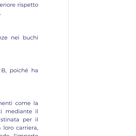
riore rispetto 
.
ze nei buchi 
 B, poiché ha 
Per affrontare i buchi contributivi, il Governo ha introdotto strumenti come la 
i mediante il 
tinata per il 
loro carriera, 
do l'importo 