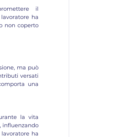
omettere il 
lavoratore ha 
o non coperto 
nsione, ma può 
ributi versati 
comporta una 
rante la vita 
, influenzando 
lavoratore ha 