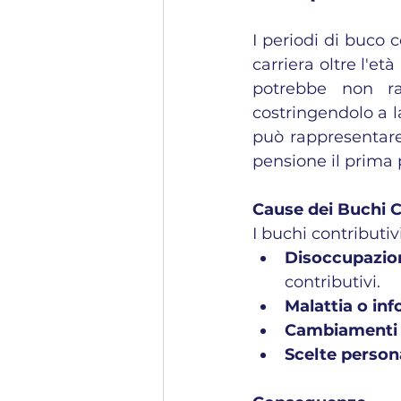
I periodi di buco c
carriera oltre l'et
potrebbe non ra
costringendolo a l
può rappresentare 
pensione il prima po
Cause dei Buchi C
I buchi contributiv
Disoccupazio
contributivi.
Malattia o inf
Cambiamenti d
Scelte person