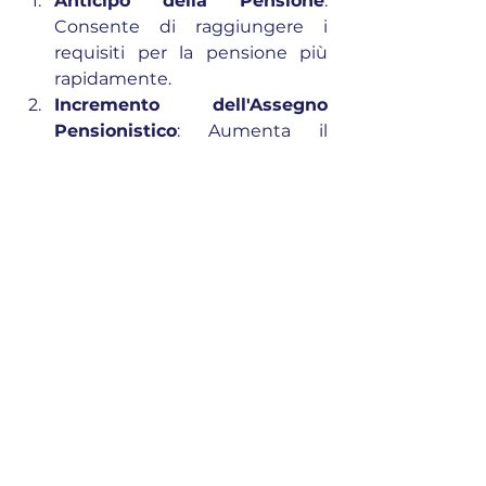
Anticipo della Pensione
: 
Consente di raggiungere i 
requisiti per la pensione più 
rapidamente.
Incremento dell'Assegno 
Pensionistico
: Aumenta il 
montante contributivo, 
migliorando l'importo della 
pensione.
Deduzione Fiscale
: Il 
contributo versato è 
fiscalmente deducibile dal 
reddito complessivo.
Rateizzazione
: Possibilità di 
rateizzare l’onere di riscatto 
fino a 120 rate mensili, ciascuna 
di importo non inferiore a 30 
euro, senza interessi.