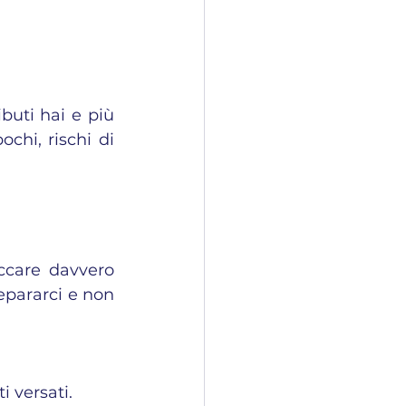
uti hai e più 
chi, rischi di 
care davvero 
pararci e non 
i versati.