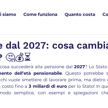
i siamo
Come funziona
Quanto costa
Co
e dal 2027: cosa cambi
? 🤔💰⏳
 cosa succederà alla pensione dal 
2027
? Lo Stato
ento dell’età pensionabile
. Questo potrebbe 
chi vuole smettere di lavorare prima, ma dietro c
n costo fino a 
3 miliardi di euro
 per lo Stato! In que
modo semplice, con esempi e spiegazioni che