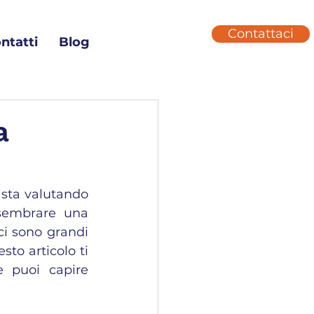
Contattaci
ntatti
Blog
a
 sta valutando 
sembrare una 
i sono grandi 
sto articolo ti 
 puoi capire 