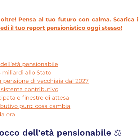
ltre! Pensa al tuo futuro con calma. Scarica il
edi il tuo report pensionistico oggi stesso!
 dell’età pensionabile
 miliardi allo Stato
la pensione di vecchiaia dal 2027
l sistema contributivo
ipata e finestre di attesa
ibutivo puro: cosa cambia
da ora
blocco dell’età pensionabile ⚖️