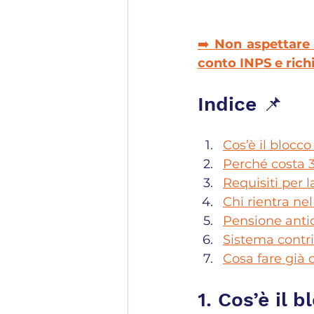
➡️ 
Non aspettare o
conto INPS e richi
Indice 📌
Cos’è il blocco
Perché costa 3
Requisiti per 
Chi rientra ne
Pensione antic
Sistema contr
Cosa fare già 
1. Cos’è il 