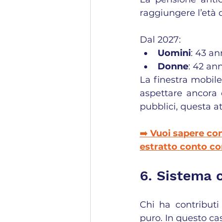
raggiungere l’età d
Dal 2027:
Uomini
: 43 an
Donne
: 42 an
La finestra mobile 
aspettare ancora 
pubblici, questa a
➡️ 
Vuoi sapere con
estratto conto con
6. Sistema 
Chi ha contributi
puro. In questo ca