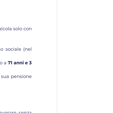
alcola solo con 
 sociale (nel 
o a 
71 anni e 3 
 sua pensione 
avorare senza 