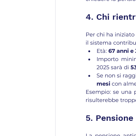
4. Chi rient
Per chi ha iniziato
il sistema contribu
Età: 
67 anni e
Importo minim
2025 sarà di 
5
Se non si ragg
mesi
 con almen
Esempio: se una p
risulterebbe tropp
5. Pensione 
La pensione antic