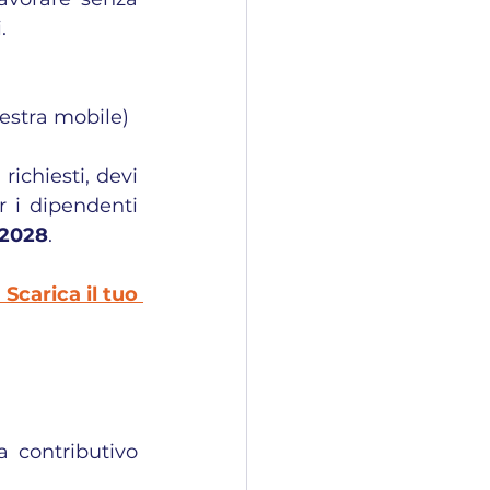
.
nestra mobile)
ichiesti, devi 
 i dipendenti 
 2028
.
carica il tuo 
 contributivo 