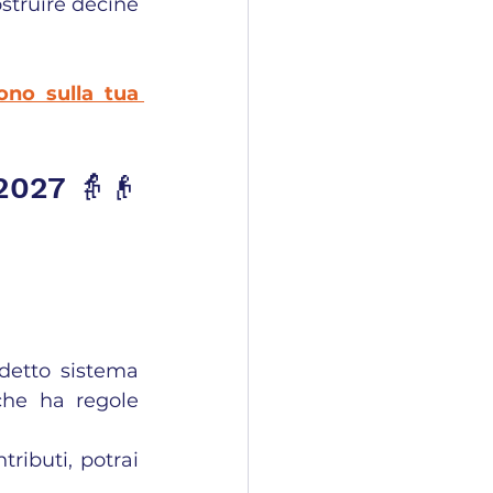
struire decine 
no sulla tua 
 2027 👵👴
detto sistema 
che ha regole 
ributi, potrai 