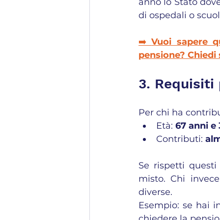
anno lo Stato dove
di ospedali o scuol
➡️ 
Vuoi sapere q
pensione? Chiedi s
3. Requisiti
Per chi ha contribu
Età: 
67 anni e
Contributi: 
al
Se rispetti questi
misto. Chi invece
diverse.
Esempio: se hai ini
chiedere la pensio