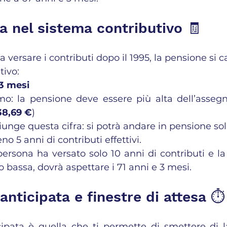
ra nel sistema contributivo 🧾
 a versare i contributi dopo il 1995, la pensione si c
tivo:
 3 mesi
o: la pensione deve essere più alta dell’assegno
38,69 €
)
iunge questa cifra: si potrà andare in pensione sol
o 5 anni di contributi effettivi.
ersona ha versato solo 10 anni di contributi e la
o bassa, dovrà aspettare i 71 anni e 3 mesi.
anticipata e finestre di attesa ⏱️
ipata è quella che ti permette di smettere di l