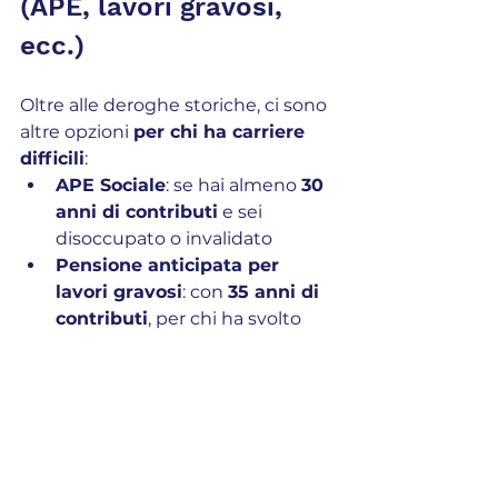
(APE, lavori gravosi, 
ecc.) 
Oltre alle deroghe storiche, ci sono 
altre opzioni 
per chi ha carriere 
difficili
:
APE Sociale
: se hai almeno 
30 
anni di contributi
 e sei 
disoccupato o invalidato
Pensione anticipata per 
lavori gravosi
: con 
35 anni di 
contributi
, per chi ha svolto 
lavori pesanti
⚠️ Queste forme 
non abbassano il 
requisito a 15 anni
, ma offrono 
altre strade per andare in 
pensione prima
.