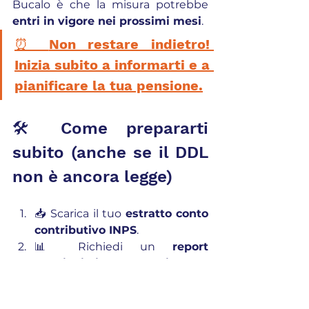
Bucalo è che la misura potrebbe 
entri in vigore nei prossimi mesi
.
⏰ 
Non restare indietro! 
Inizia subito a informarti e a 
pianificare la tua pensione.
🛠️ Come prepararti 
subito (anche se il DDL 
non è ancora legge)
📥 Scarica il tuo 
estratto conto 
contributivo INPS
.
📊 Richiedi un 
report 
pensionistico personalizzato
.
🧮 Valuta quante annualità puoi 
riscattare in base al tuo titolo di 