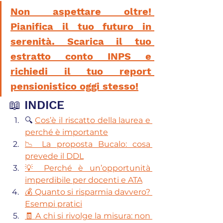
Non aspettare oltre! 
Pianifica il tuo futuro in 
serenità. Scarica il tuo 
estratto conto INPS e 
richiedi il tuo report 
pensionistico oggi stesso!
📖 INDICE
🔍 
Cos’è il riscatto della laurea e 
perché è importante
📉 La proposta Bucalo: cosa 
prevede il DDL
💡 Perché è un’opportunità 
imperdibile per docenti e ATA
💰 Quanto si risparmia davvero? 
Esempi pratici
🧾 A chi si rivolge la misura: non 