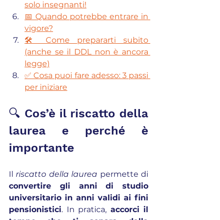
solo insegnanti!
📅 Quando potrebbe entrare in 
vigore?
🛠️ Come prepararti subito 
(anche se il DDL non è ancora 
legge)
✅ Cosa puoi fare adesso: 3 passi 
per iniziare
🔍 Cos’è il riscatto della 
laurea e perché è 
importante
Il 
riscatto della laurea
 permette di 
convertire gli anni di studio 
universitario in anni validi ai fini 
pensionistici
. In pratica, 
accorci il 