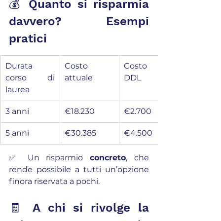
💰 Quanto si risparmia 
davvero? Esempi 
pratici
Durata 
Costo 
Costo con 
corso di 
attuale
DDL
laurea
3 anni
€18.230
€2.700
5 anni
€30.385
€4.500
✅ Un risparmio 
concreto
, che 
rende possibile a tutti un’opzione 
finora riservata a pochi.
🧾 A chi si rivolge la 