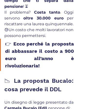
tempo che ti separa dalla 
pensione
! ⏳
Il problema? 
Costa tanto
. Oggi 
servono 
oltre 30.000 euro
 per 
riscattare una laurea quinquennale. 
😓Un costo che molti lavoratori non 
possono permettersi.
👉 
Ecco perché la proposta 
di abbassare il costo a 900 
euro all’anno è 
rivoluzionaria!
📉 La proposta Bucalo: 
cosa prevede il DDL
Un disegno di legge presentato da 
Carmela Bucalo (FdI)
 propone di: