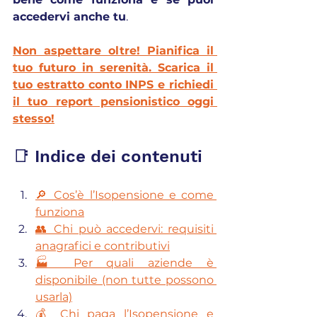
accedervi anche tu
.
Non aspettare oltre! Pianifica il 
tuo futuro in serenità. Scarica il 
tuo estratto conto INPS e richiedi 
il tuo report pensionistico oggi 
stesso!
📑 Indice dei contenuti
🔎 Cos’è l’Isopensione e come 
funziona
👥 Chi può accedervi: requisiti 
anagrafici e contributivi
🏭 Per quali aziende è 
disponibile (non tutte possono 
usarla)
💰 Chi paga l’Isopensione e 