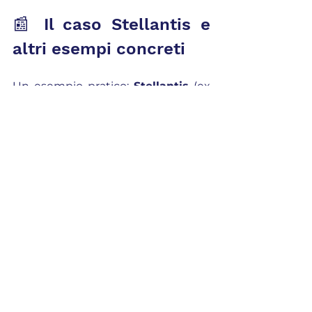
📰 Il caso Stellantis e 
altri esempi concreti
Un esempio pratico: 
Stellantis
 (ex 
Fiat) ha fatto largo uso 
dell’Isopensione per gestire i 
numerosi esuberi nei suoi 
stabilimenti.
👉 In casi come questi, l’azienda 
risparmia sui costi di gestione del 
personale e i lavoratori vicini alla 
pensione possono uscire con largo 
anticipo e senza penalizzazioni.
❓ Domande frequenti 
sull’Isopensione