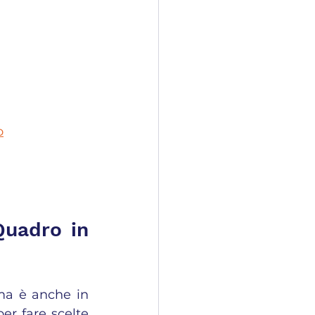
o
Quadro in 
ma è anche in 
r fare scelte 