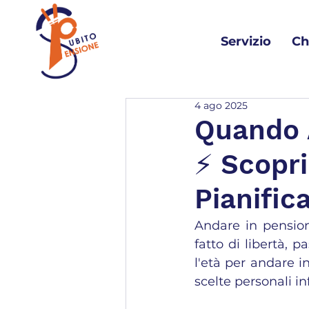
Servizio
Ch
4 ago 2025
Quando A
⚡️ Scopr
Pianific
Andare in pension
fatto di libertà, p
l'età per andare i
scelte personali in