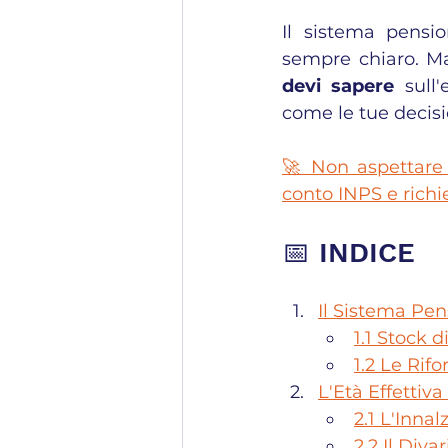
Il sistema pensio
sempre chiaro. Ma
devi sapere
 sull
come le tue decisi
🚀 Non aspettare ol
conto INPS e richie
📅 INDICE
Il Sistema Pen
1.1 Stock 
1.2 Le Rif
L'Età Effetti
2.1 L'Inna
2.2 Il Diva