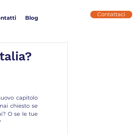
Contattaci
ntatti
Blog
talia?
uovo capitolo 
mai chiesto se 
? O se le tue 
?