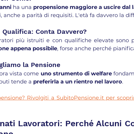
 anni
 ha una 
propensione maggiore a uscire dal 
, anche a parità di requisiti. L'età fa davvero la dif
e Qualifica: Conta Davvero?
ione appena possibile
, forse anche perché pianifi
gliamo la Pensione
ora vista come 
uno strumento di welfare
 fondame
buti tende a 
preferirla a un rientro nel lavoro
.
pensione? Rivolgiti a SubitoPensione.it per scoprir
nati Lavoratori: Perché Alcuni C
ano