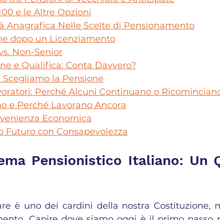
100 e le Altre Opzioni
Età Anagrafica Nelle Scelte di Pensionamento
one dopo un Licenziamento
 vs. Non-Senior
ione e Qualifica: Conta Davvero?
é Scegliamo la Pensione
voratori: Perché Alcuni Continuano o Ricomincian
ono e Perché Lavorano Ancora
nvenienza Economica
 Tuo Futuro con Consapevolezza
tema Pensionistico Italiano: Un 
are è uno dei cardini della nostra Costituzione, 
nto. Capire dove siamo oggi è il primo passo pe