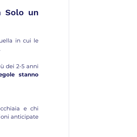
 Solo un 
lla in cui le 
.
ù dei 2-5 anni 
egole stanno 
chiaia e chi 
oni anticipate 