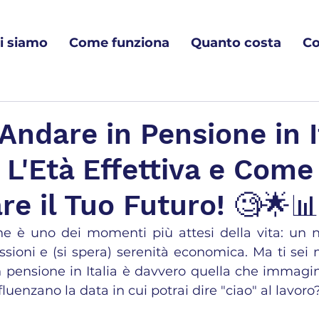
i siamo
Come funziona
Quanto costa
Co
ndare in Pensione in I
i L'Età Effettiva e Come
are il Tuo Futuro! 🧐🌟📊
e è uno dei momenti più attesi della vita: un n
assioni e (si spera) serenità economica. Ma ti sei 
n pensione in Italia è davvero quella che immagini
fluenzano la data in cui potrai dire "ciao" al lavoro