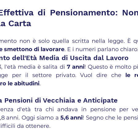
Effettiva di Pensionamento: Non
a Carta
ento non è solo quella scritta nella legge. È que
e smettono di lavorare
. E i numeri parlano chiaro
nto dell'Età Media di Uscita dal Lavoro
3, l'età media è salita di 
7 anni
! Questo è molto pi
egge per il settore privato. Vuol dire che 
le r
o le abitudini
.
ra Pensioni di Vecchiaia e Anticipate
renza d'età tra chi andava in pensione per vec
3,8 anni. Oggi siamo a 
5,6 anni
! Segno che le pensi
ficili da ottenere.