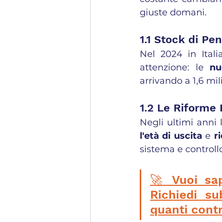
giuste domani.
1.1 Stock di Pe
Nel 2024 in Itali
attenzione: le 
nu
arrivando a 1,6 mi
1.2 Le Riforme 
Negli ultimi anni
l'età di uscita
 e 
r
sistema e controll
🚀 Vuoi sap
Richiedi su
quanti contr