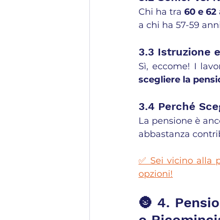
Chi ha tra 
60 e 62
a chi ha 57-59 anni
3.3 Istruzione 
scegliere la pens
3.4 Perché Sce
La pensione è anc
abbastanza contri
✅ Sei vicino alla 
opzioni!
🌚 4. Pensio
o Ricominci