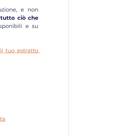
uzione, e non 
 
tutto ciò che 
ponibili e su 
l tuo estratto 
ta