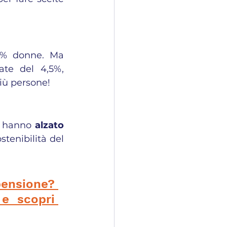
51% donne. Ma 
te del 4,5%, 
più persone!
) hanno 
alzato 
stenibilità del 
ensione? 
e scopri 