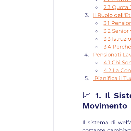
2.3 Quota 
Il Ruolo dell'
3.1 Pensi
3.2 Senior
3.3 Istruz
3.4 Perch
Pensionati La
4.1 Chi S
4.2 La Co
 Pianifica il
📈 1. Il Sis
Movimento
Il sistema di welf
costante cambiame