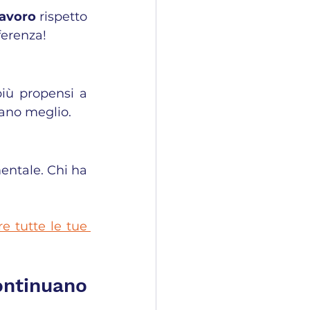
lavoro
 rispetto 
ferenza!
Sì, eccome! I lavoratori più istruiti e con qualifiche elevate sono più propensi a 
cano meglio.
ntale. Chi ha 
e tutte le tue 
ontinuano 