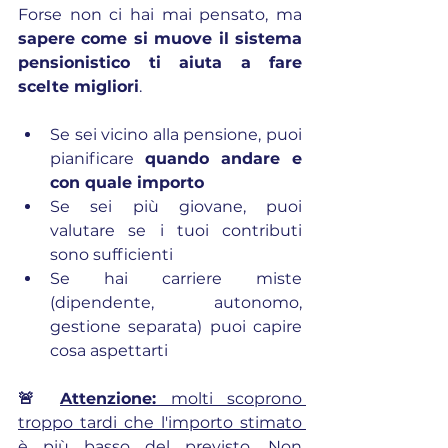
Forse non ci hai mai pensato, ma 
sapere come si muove il sistema 
pensionistico ti aiuta a fare 
scelte migliori
.
Se sei vicino alla pensione, puoi 
pianificare 
quando andare e 
con quale importo
Se sei più giovane, puoi 
valutare se i tuoi contributi 
sono sufficienti
Se hai carriere miste 
(dipendente, autonomo, 
gestione separata) puoi capire 
cosa aspettarti
🚨 
Attenzione:
 molti scoprono 
troppo tardi che l'importo stimato 
è più basso del previsto. Non 