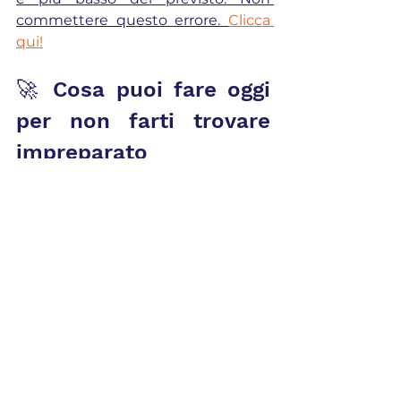
commettere questo errore. 
Clicca 
qui!
🚀 Cosa puoi fare oggi 
per non farti trovare 
impreparato
Ecco i nostri 
3 consigli pratici
:
Scarica subito il tuo estratto 
conto contributivo INPS
Richiedi il report 
pensionistico personalizzato 
DataPensione™
 con scenari, 
simulazioni e decorrenze
Controlla ogni anno la tua 
situazione
, anche se sei 